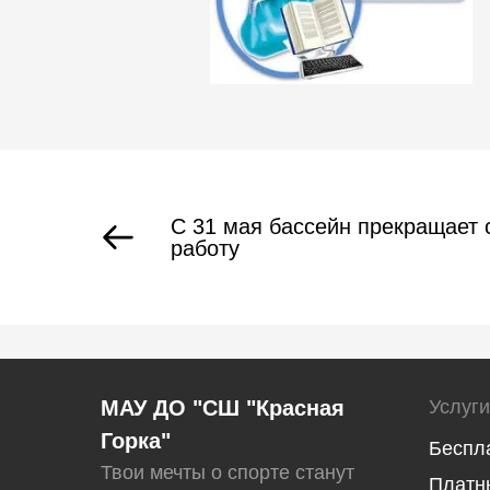
С 31 мая бассейн прекращает
работу
МАУ ДО "СШ "Красная
Услуги
Горка"
Беспл
Твои мечты о спорте станут
Платн