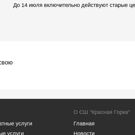
До 14 июля включительно действуют старые це
 свою
О СШ "Красная Горка"
атные услуги
Главная
ые услуги
Новости