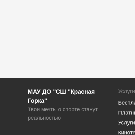
МАУ ДО "СШ "Красная
Услуги
Горка"
Беспл
Твои мечты о спорте станут
Платн
реальностью
Услуги
Кинот