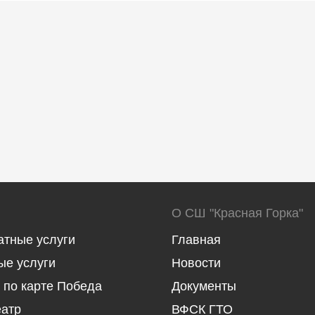
О СШ "Красная Горка"
атные услуги
Главная
ые услуги
Новости
 по карте Победа
Документы
еатр
ВФСК ГТО