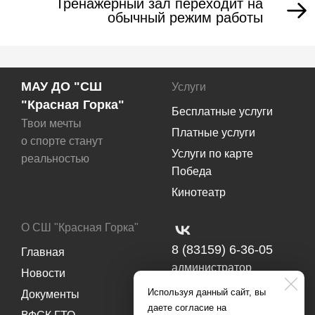
Тренажерный зал переходит на
обычный режим работы
МАУ ДО "СШ
Услуги
"Красная Горка"
Бесплатные услуги
Твои мечты
Платные услуги
о спорте станут
Услуги по карте
реальностью
Победа
Кинотеатр
О СШ "Красная Горка"
8 (83159) 6-36-05
Главная
администратор
Новости
8 (83159) 6-39-03
Используя данный сайт, вы
Документы
методический отдел
даете согласие на