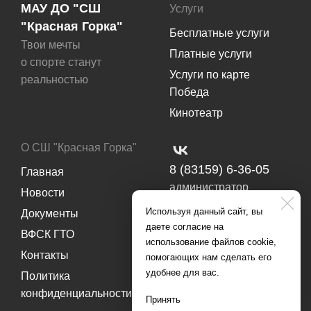
МАУ ДО "СШ
Услуги
"Красная Горка"
Бесплатные услуги
Твои мечты
Платные услуги
о спорте станут
Услуги по карте
реальностью
Победа
Кинотеатр
О СШ "Красная Горка"
8 (83159) 6-36-05
Главная
администратор
Новости
8 (83159) 6-39-03
Используя данный сайт, вы
Документы
методический отдел
даете согласие на
ВФСК ГТО
8(83159) 6-36-01
использование файлов cookie,
Контакты
приемная директора
помогающих нам сделать его
удобнее для вас.
Политика
конфиденциальности
Принять