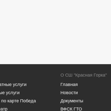
О СШ "Красная Горка"
атные услуги
Главная
ые услуги
Новости
 по карте Победа
Документы
еатр
ВФСК ГТО