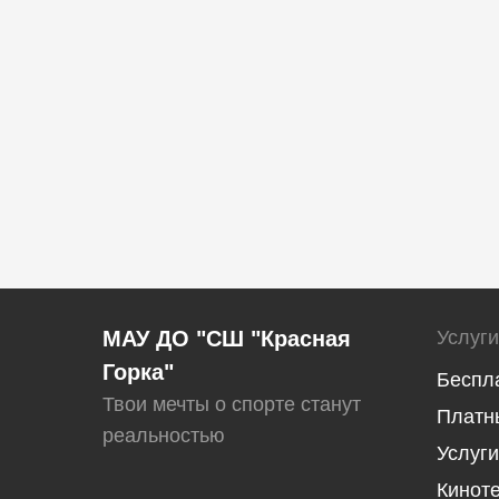
МАУ ДО "СШ "Красная
Услуги
Горка"
Беспл
Твои мечты о спорте станут
Платн
реальностью
Услуги
Кинот